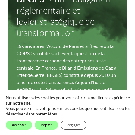
Bonjour
!
Paris
Découvrir
L’Aktu
réglementaire et
One Minute For Climate
levier stratégique de
Carrière
transformation
Paris
Nantes
Bordeaux
Lyon
03
Nous contacter
03
Dix ans après l’Accord de Paris et à l’heure où la
Mobilités
Academy
Wojo - 82 Av. du Maine,
5 place Paul Emile Ladmirault,
33 avenue Auguste Ferret,
Wojo - 10 Pl. Pierre Renaudel,
COP30 vient de s’achever, la question de la
durables
Découvrir
75014 Paris
44000 Nantes
33110 Le Bouscat
69003 Lyon
transparence carbone des entreprises reste
Découvrir
Nous
Nous
Nous
Nous
contacter
contacter
contacter
contacter
centrale. En France, le Bilan d’Émissions de Gaz à
Effet de Serre (BEGES) constitue depuis 2010 un
pilier de cette transparence. Aujourd'hui, le
+33(0)6 86 27 82 04
+33(0)6 86 27 82 04
+33(0)7 82 99 56 49
+33(0)7 82 99 56 49
BEGES est-il réellement utilisé comme un outil
04
Envoyez-nous un message
Envoyez-nous un message
Envoyez-nous un message
Envoyez-nous un message
Rejoingnez-nous sur Linkedin
Rejoingnez-nous sur Linkedin
Rejoingnez-nous sur Linkedin
Rejoingnez-nous sur Linkedin
stratégique de pilotage de la transition, ou
Nous utilisons des cookies pour vous offrir la meilleure expérience
sur notre site.
demeure-t-il une formalité administrative ?
Bâtiments &
Vous pouvez en savoir plus sur les cookies que nous utilisons ou les
infrastructures
désactiver dans
paramètres
.
durables
Accepter
Rejeter
Réglages
Découvrir
Explorer l'article