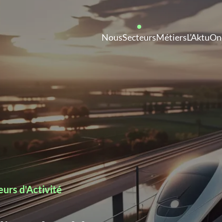
Nantes
Bordeaux
Lyon
Paris
Nous
Secteurs
Métiers
L’Aktu
On
 un(e) candidat(e)
urs d'Activité
Nous