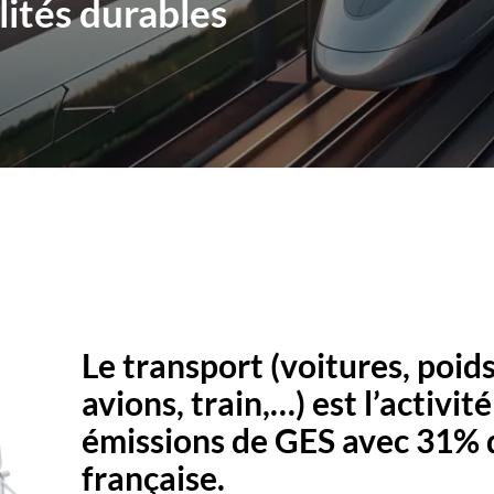
Bo
ités durables
Secteurs
Métiers
L’Aktu
Décarbonation des Industries
One Minute For Climate
Carrière
Nous contacter
Eng
Le transport (voitures, poids 
avions, train,…) est l’activit
ter
n.
émissions de GES avec 31% 
Paris
Nantes
Bordeaux
Lyon
française.
 d'utilisation
relative
a
politique des cookies
.