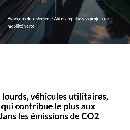
njour
!
Paris
Bâtiments & infrastructures durables
Avançons durablement : Akteo impulse vos projets de
mobilité verte.
Mobilités durables
ineering
Academy
lourds, véhicules utilitaires,
é qui contribue le plus aux
dans les émissions de CO2
Nous
Nous
Nous
Nous
contacter
contacter
contacter
contacter