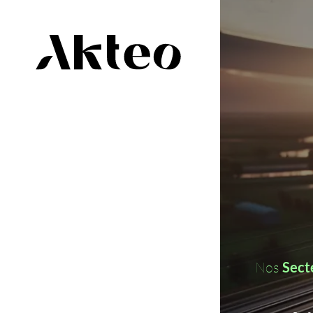
Je suis une entreprise
Je suis
Quel est votre prénom ?
Quel est votre nom ?
Nos
Secte
Quelle est votre adresse mail ?