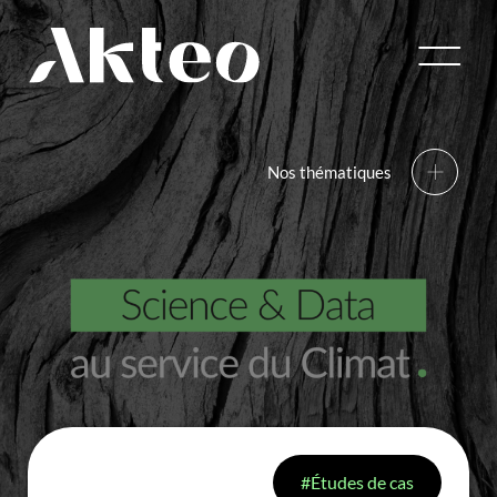
Nantes
Bordeaux
Lyon
Paris
Nos thématiques
01
01
Énergies
Consulting
renouvelables
Découvrir
Découvrir
02
02
Nous
Secteurs
Décarbonation
Engineering
Métiers
des Industries
Études de cas
Découvrir