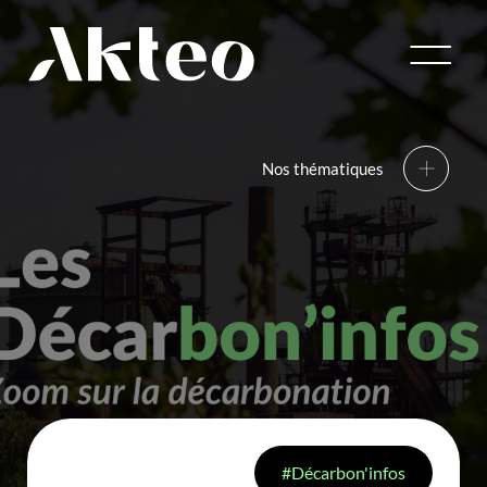
Nantes
Bordeaux
Lyon
Paris
Nos thématiques
01
01
Énergies
Consulting
renouvelables
Découvrir
Découvrir
02
02
Nous
Secteurs
Décarbonation
Engineering
Métiers
des Industries
Décarbon'infos
Découvrir