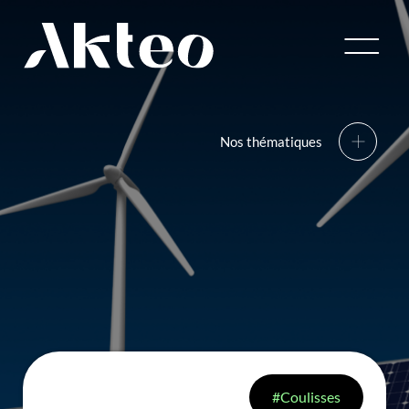
Nantes
Bordeaux
Lyon
Paris
Nos thématiques
01
01
Énergies
Consulting
renouvelables
Découvrir
Découvrir
02
02
Nous
Secteurs
Décarbonation
Engineering
Métiers
des Industries
Coulisses
Découvrir