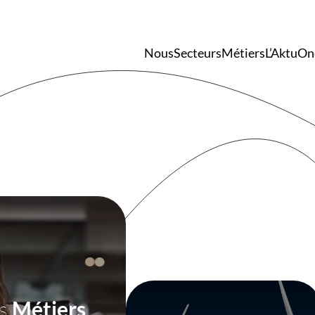
Nantes
Bordeaux
Lyon
Paris
Nous
Secteurs
Métiers
L’Aktu
On
 un(e) candidat(e)
s
Métiers
Nous