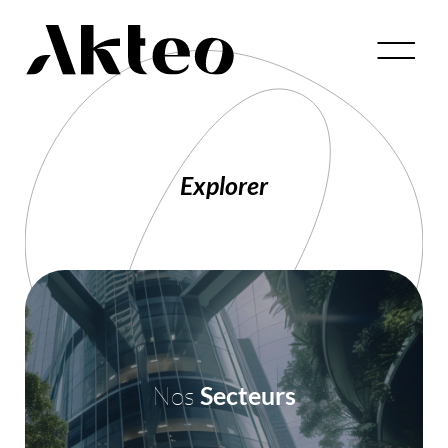
Nantes
Bordeaux
Lyon
Paris
01
01
Explorer
Énergies
Consulting
renouvelables
Découvrir
Découvrir
02
02
Nous
Nos
Secteurs
Secteurs
Décarbonation
Engineering
Métiers
des Industries
Découvrir